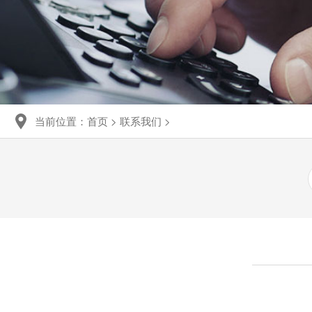
当前位置：
首页
>
联系我们
>