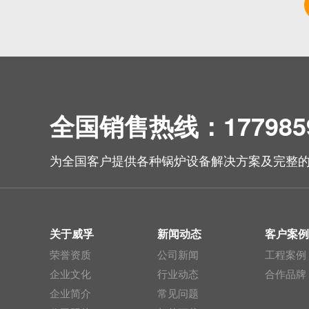
全国销售热线：1779859
为全国客户提供各种锅炉设备解决方案及完整
关于威孚
新闻动态
客户案
荣誉资质
公司新闻
工程案例
企业文化
行业动态
合作品牌
企业简介
常见问题