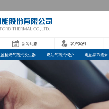
新闻动态
客户案例
免监检燃气蒸汽发生器
燃油气蒸汽锅炉
电热蒸汽锅炉