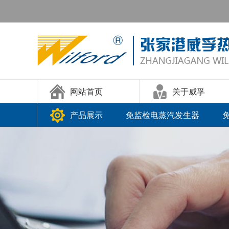
网站首页
关于威孚
产品展示
免监检电蒸汽发生器