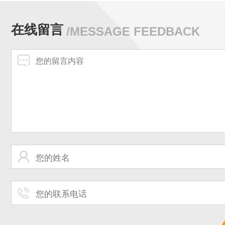
在线留言
/MESSAGE FEEDBACK