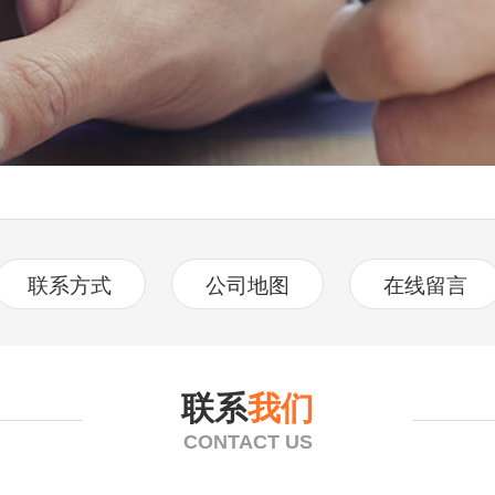
联系方式
公司地图
在线留言
联系
我们
CONTACT US