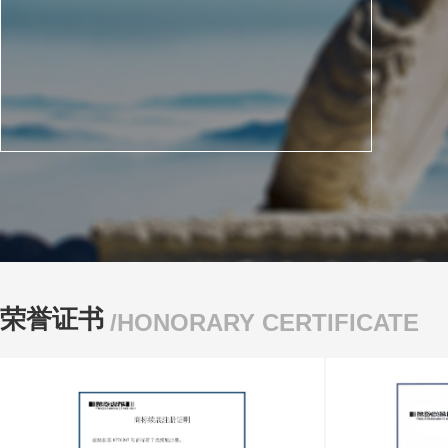
荣誉证书
/HONORARY CERTIFICATE