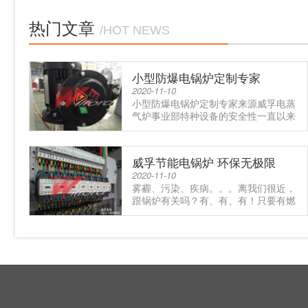
热门文章
/HOT NEWS
小型防爆电锅炉定制专家
2020-11-10
小型防爆电锅炉定制专家来源威孚电蒸
气炉事业部特种设备的安全性一直以来
备受关注，其中防爆是重中之重.....
威孚节能电锅炉 环保无极限
2020-11-10
雾霾、污染、疾病。。。离我们很近，
跟锅炉有关吗？有、有、有！只要有燃
烧就会产生污染，那么让我们的.....