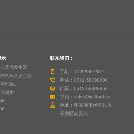
展示
联系我们：
检电蒸汽发生器
手机：17798597687
检燃气蒸汽发生器
电话：0512-58698800
气蒸汽锅炉
传真：0512-58698850
蒸汽锅炉
邮箱：sales@wilford.cn
锅炉
地址：张家港市经济技术
油炉
开发区南园路