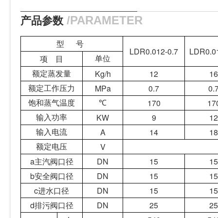
产品参数
/PARAMETER
型
号
LDR0.012-0.7
LDR0.01
项
目
单位
Kg/h
12
16
额定蒸发量
MPa
0.7
0.
额定工作压力
170
17
饱和蒸气温度
℃
KW
9
12
输入功率
A
14
18
输入电流
V
额定电压
a
主汽阀口径
DN
15
15
b
安全阀口径
DN
15
15
c
进水口径
DN
15
15
d
排污阀口径
DN
25
25