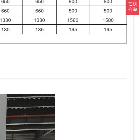
650
650
800
800
660
660
800
800
1380
1380
1580
1580
130
135
195
195