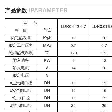
产品参数
/PARAMETER
型
号
LDR0.012-0.7
LDR0.016-
项
目
单位
Kg/h
12
16
额定蒸发量
MPa
0.7
0.7
额定工作压力
170
170
饱和蒸气温度
℃
KW
9
12
输入功率
A
14
18
输入电流
V
额定电压
a
主汽阀口径
DN
15
15
b
安全阀口径
DN
15
15
c
进水口径
DN
15
15
d
排污阀口径
DN
25
25