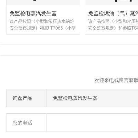
免监检燃油（气）蒸汽发生器
该产品按照《小型和常压热水锅炉
立式设计的电热蒸汽锅炉
安全监察规定》和参照TSG
热元件完全浸没在水中并
G0001《锅炉安全技术监察规程》
热，电锅炉的效率非常高
和TSG G0002.....
损失能.....
欢迎来电或留言获
询盘产品
免监检电蒸汽发生器
您的电话