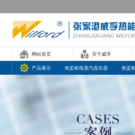
网站首页
关于威孚
产品展示
免监检电蒸汽发生器
免监