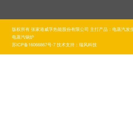
版权所有 张家港威孚热能股份有限公司 主打产品：
电蒸汽发
电蒸汽锅炉
苏ICP备16066867号-7
技术支持：瑞风科技