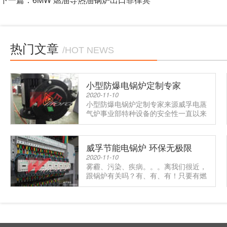
热门文章
/HOT NEWS
小型防爆电锅炉定制专家
2020-11-10
小型防爆电锅炉定制专家来源威孚电蒸
气炉事业部特种设备的安全性一直以来
备受关注，其中防爆是重中之重.....
威孚节能电锅炉 环保无极限
2020-11-10
雾霾、污染、疾病。。。离我们很近，
跟锅炉有关吗？有、有、有！只要有燃
烧就会产生污染，那么让我们的.....